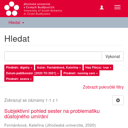
Přepn
navig
Hledat
Hledat
Vykonat
Předmět: dignity ×
Autor: Formánková, Kateřina ×
Has File(s): true ×
Datum publikování: [2020 TO 2021] ×
Předmět: nursing care ×
Předmět: sestra ×
Zobrazit pokročilé filtry
Zobrazují se záznamy 1-1 z 1
Subjektivní pohled sester na problematiku
důstojného umírání
Formánková, Kateřina
(
Jihočeská univerzita
,
2020
)