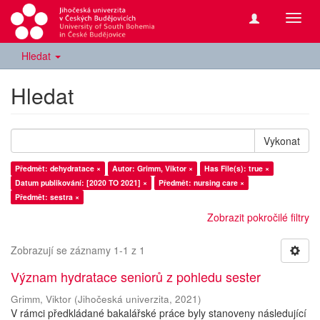
Přepn
navig
Hledat
Hledat
Vykonat
Předmět: dehydratace ×
Autor: Grimm, Viktor ×
Has File(s): true ×
Datum publikování: [2020 TO 2021] ×
Předmět: nursing care ×
Předmět: sestra ×
Zobrazit pokročilé filtry
Zobrazují se záznamy 1-1 z 1
Význam hydratace seniorů z pohledu sester
Grimm, Viktor
(
Jihočeská univerzita
,
2021
)
V rámci předkládané bakalářské práce byly stanoveny následující