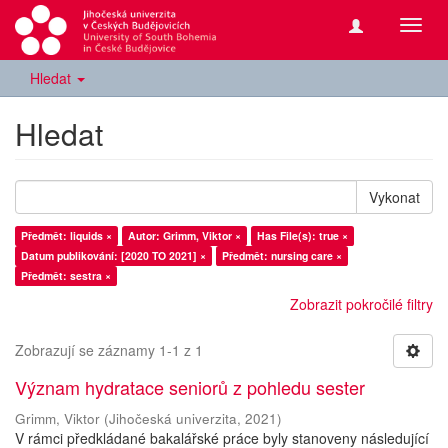
Přepn
navig
Hledat
Hledat
Vykonat
Předmět: liquids ×
Autor: Grimm, Viktor ×
Has File(s): true ×
Datum publikování: [2020 TO 2021] ×
Předmět: nursing care ×
Předmět: sestra ×
Zobrazit pokročilé filtry
Zobrazují se záznamy 1-1 z 1
Význam hydratace seniorů z pohledu sester
Grimm, Viktor
(
Jihočeská univerzita
,
2021
)
V rámci předkládané bakalářské práce byly stanoveny následující