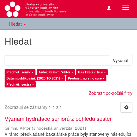
Přepn
navig
Hledat
Hledat
Vykonat
Předmět: senior ×
Autor: Grimm, Viktor ×
Has File(s): true ×
Datum publikování: [2020 TO 2021] ×
Předmět: nursing care ×
Předmět: sestra ×
Zobrazit pokročilé filtry
Zobrazují se záznamy 1-1 z 1
Význam hydratace seniorů z pohledu sester
Grimm, Viktor
(
Jihočeská univerzita
,
2021
)
V rámci předkládané bakalářské práce byly stanoveny následující