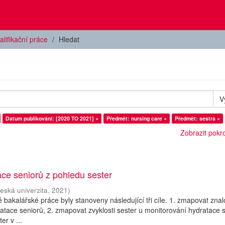
alifikační práce
Hledat
V
Datum publikování: [2020 TO 2021] ×
Předmět: nursing care ×
Předmět: sestra ×
Zobrazit pokroč
ce seniorů z pohledu sester
eská univerzita
,
2021
)
bakalářské práce byly stanoveny následující tři cíle. 1. zmapovat znal
dratace seniorů, 2. zmapovat zvyklosti sester u monitorování hydratace 
er v ...