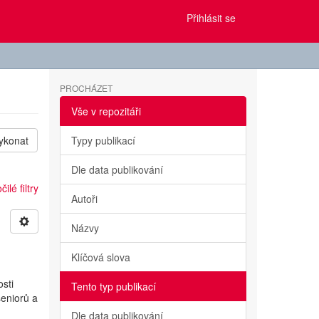
Přihlásit se
PROCHÁZET
Vše v repozitáři
ykonat
Typy publikací
Dle data publikování
ilé filtry
Autoři
Názvy
Klíčová slova
osti
Tento typ publikací
seniorů a
Dle data publikování