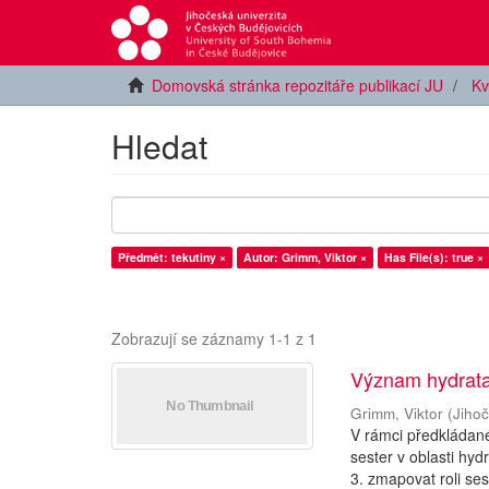
Domovská stránka repozitáře publikací JU
Kv
Hledat
Předmět: tekutiny ×
Autor: Grimm, Viktor ×
Has File(s): true ×
Zobrazují se záznamy 1-1 z 1
Význam hydrata
Grimm, Viktor
(
Jihoč
V rámci předkládané 
sester v oblasti hy
3. zmapovat roli sest