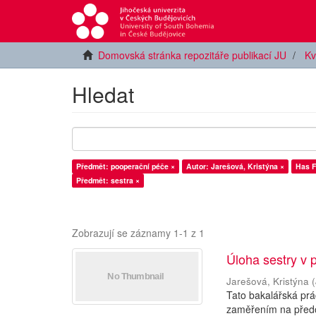
Domovská stránka repozitáře publikací JU
Kv
Hledat
Předmět: pooperační péče ×
Autor: Jarešová, Kristýna ×
Has Fi
Předmět: sestra ×
Zobrazují se záznamy 1-1 z 1
Úloha sestry v 
Jarešová, Kristýna
(
Tato bakalářská prá
zaměřením na předo