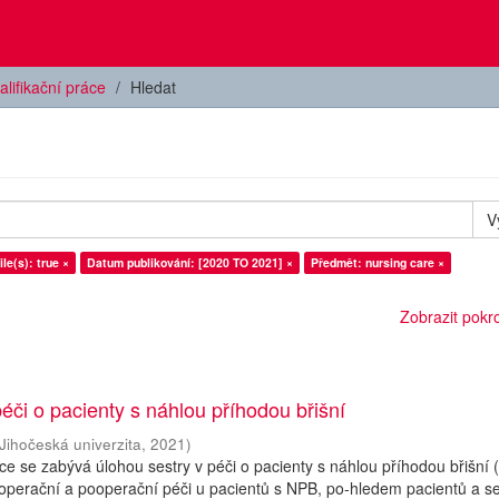
alifikační práce
Hledat
V
le(s): true ×
Datum publikování: [2020 TO 2021] ×
Předmět: nursing care ×
Zobrazit pokroč
péči o pacienty s náhlou příhodou břišní
Jihočeská univerzita
,
2021
)
ce se zabývá úlohou sestry v péči o pacienty s náhlou příhodou břišní
perační a pooperační péči u pacientů s NPB, po-hledem pacientů a se