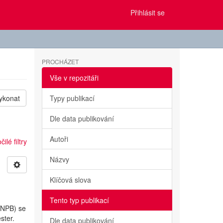
Přihlásit se
PROCHÁZET
Vše v repozitáři
ykonat
Typy publikací
Dle data publikování
Autoři
ilé filtry
Názvy
Klíčová slova
Tento typ publikací
 (NPB) se
ster.
Dle data publikování