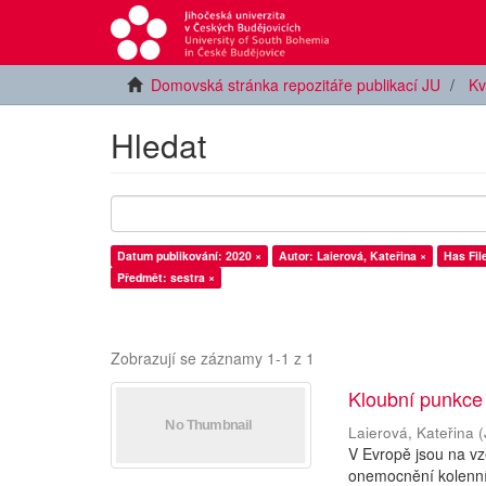
Domovská stránka repozitáře publikací JU
Kv
Hledat
Datum publikování: 2020 ×
Autor: Laierová, Kateřina ×
Has File
Předmět: sestra ×
Zobrazují se záznamy 1-1 z 1
Kloubní punkce
Laierová, Kateřina
(
V Evropě jsou na vze
onemocnění kolenníh