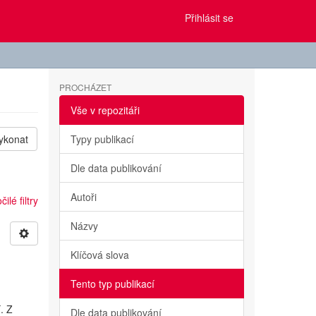
Přihlásit se
PROCHÁZET
Vše v repozitáři
ykonat
Typy publikací
Dle data publikování
Autoři
ilé filtry
Názvy
Klíčová slova
Tento typ publikací
. Z
Dle data publikování