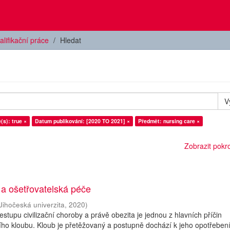
alifikační práce
Hledat
V
(s): true ×
Datum publikování: [2020 TO 2021] ×
Předmět: nursing care ×
Zobrazit pokroč
 a ošetřovatelská péče
Jihočeská univerzita
,
2020
)
stupu civilizační choroby a právě obezita je jednou z hlavních příčin
o kloubu. Kloub je přetěžovaný a postupně dochází k jeho opotřebení