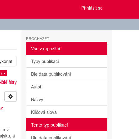
Přihlásit se
PROCHÁZET
Vše v repozitáři
ykonat
Typy publikací
ra ×
Dle data publikování
ilé filtry
Autoři
Názvy
 z
Klíčová slova
Tento typ publikací
e a v
ajsku, a
Dle data publikování