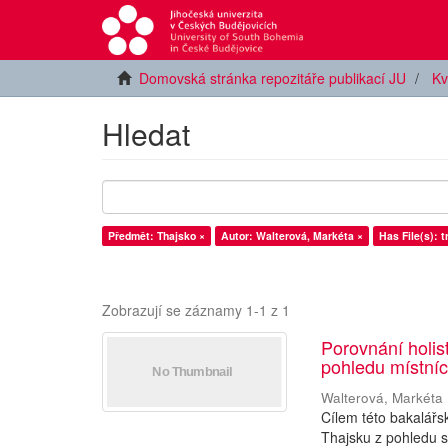
Domovská stránka repozitáře publikací JU
Kv
Hledat
Předmět: Thajsko ×
Autor: Walterová, Markéta ×
Has File(s): t
Zobrazují se záznamy 1-1 z 1
Porovnání holis
pohledu místníc
Walterová, Markéta
Cílem této bakalářs
Thajsku z pohledu s