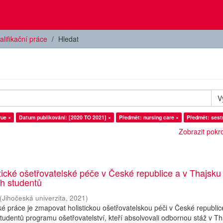
alifikační práce
Hledat
V
rue ×
Datum publikování: [2020 TO 2021] ×
Předmět: nursing care ×
Předmět: sest
Zobrazit pokroč
tické ošetřovatelské péče v České republice a v Thajsku
h studentů
(
Jihočeská univerzita
,
2021
)
ké práce je zmapovat holistickou ošetřovatelskou péči v České republic
tudentů programu ošetřovatelství, kteří absolvovali odbornou stáž v Th