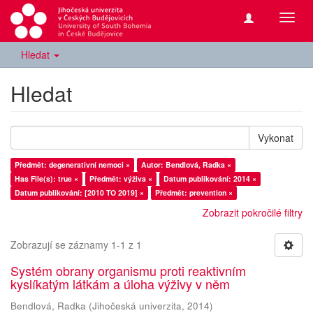
Přepn
navig
Hledat
Hledat
Vykonat
Předmět: degenerativní nemoci ×
Autor: Bendlová, Radka ×
Has File(s): true ×
Předmět: výživa ×
Datum publikování: 2014 ×
Datum publikování: [2010 TO 2019] ×
Předmět: prevention ×
Zobrazit pokročilé filtry
Zobrazují se záznamy 1-1 z 1
Systém obrany organismu proti reaktivním
kyslíkatým látkám a úloha výživy v něm
Bendlová, Radka
(
Jihočeská univerzita
,
2014
)