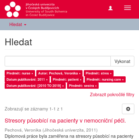
Přepn
navig
Hledat
Hledat
Vykonat
Předmět: nurse ×
Autor: Pechová, Veronika ×
Předmět: stres ×
Datum publikování: 2011 ×
Předmět: patient ×
Předmět: nursing care ×
Datum publikování: [2010 TO 2019] ×
Předmět: sestra ×
Zobrazit pokročilé filtry
Zobrazují se záznamy 1-1 z 1
Stresory působící na pacienty v nemocniční péči.
Pechová, Veronika
(
Jihočeská univerzita
,
2011
)
Diplomová práce byla zaměřena na stresory působící na pacienty