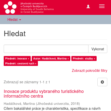
Přepn
navig
Hledat
Hledat
Vykonat
Předmět: inovace ×
Autor: Hadáčková, Martina ×
Předmět: služby ×
Předmět: cestovní ruch ×
Zobrazit pokročilé filtry
Zobrazují se záznamy 1-1 z 1
Inovace produktu vybraného turistického
informačního centra
Hadáčková, Martina
(
Jihočeská univerzita
,
2018
)
Cílem bakalářské práce je charakteristika, specifikace a návrh