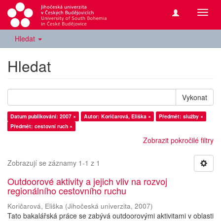
Přepn
navig
Hledat
Hledat
Vykonat
Datum publikování: 2007 ×
Autor: Koričarová, Eliška ×
Předmět: služby ×
Předmět: cestovní ruch ×
Zobrazit pokročilé filtry
Zobrazují se záznamy 1-1 z 1
Outdoorové aktivity a jejich vliv na rozvoj
regionálního cestovního ruchu
Koričarová, Eliška
(
Jihočeská univerzita
,
2007
)
Tato bakalářská práce se zabývá outdoorovými aktivitami v oblasti