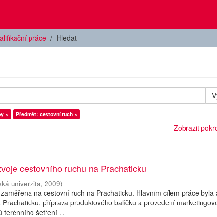
alifikační práce
Hledat
V
by ×
Předmět: cestovní ruch ×
Zobrazit pokroč
voje cestovního ruchu na Prachaticku
ská univerzita
,
2009
)
 zaměřena na cestovní ruch na Prachaticku. Hlavním cílem práce byla
a Prachaticku, příprava produktového balíčku a provedení marketingov
 terénního šetření ...