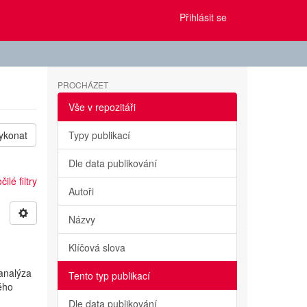
Přihlásit se
PROCHÁZET
Vše v repozitáři
ykonat
Typy publikací
Dle data publikování
ilé filtry
Autoři
Názvy
Klíčová slova
 analýza
Tento typ publikací
ého
Dle data publikování