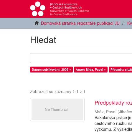
Domovská stránka repozitáře publikací JU
Kv
Hledat
Datum publikování: 2009 ×
Autor: Mráz, Pavel ×
Předmět: služ
Zobrazují se záznamy 1-1 z 1
Předpoklady roz
Mráz, Pavel
(
Jihoče
Bakalářská práce je
cestovního ruchu n
výzkumu. Z výsledků