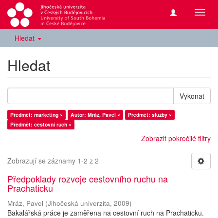
Přepn
navig
Hledat
Hledat
Vykonat
Předmět: marketing ×
Autor: Mráz, Pavel ×
Předmět: služby ×
Předmět: cestovní ruch ×
Zobrazit pokročilé filtry
Zobrazují se záznamy 1-2 z 2
Předpoklady rozvoje cestovního ruchu na
Prachaticku
Mráz, Pavel
(
Jihočeská univerzita
,
2009
)
Bakalářská práce je zaměřena na cestovní ruch na Prachaticku.