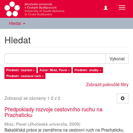
Přepn
navig
Hledat
Hledat
Vykonat
Předmět: tourism ×
Autor: Mráz, Pavel ×
Předmět: služby ×
Předmět: cestovní ruch ×
Zobrazit pokročilé filtry
Zobrazují se záznamy 1-2 z 2
Předpoklady rozvoje cestovního ruchu na
Prachaticku
Mráz, Pavel
(
Jihočeská univerzita
,
2009
)
Bakalářská práce je zaměřena na cestovní ruch na Prachaticku.