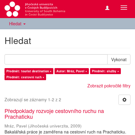
Přepn
navig
Hledat
Hledat
Vykonat
Předmět: tourist destination ×
Autor: Mráz, Pavel ×
Předmět: služby ×
Předmět: cestovní ruch ×
Zobrazit pokročilé filtry
Zobrazují se záznamy 1-2 z 2
Předpoklady rozvoje cestovního ruchu na
Prachaticku
Mráz, Pavel
(
Jihočeská univerzita
,
2009
)
Bakalářská práce je zaměřena na cestovní ruch na Prachaticku.