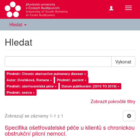
Přepn
navig
Hledat
Hledat
Vykonat
Předmět: Chronic obstructive pulmonary disease ×
Autor: Dvořáková, Romana ×
Předmět: pacient ×
Předmět: ošetřovatelská péče ×
Datum publikování: [2010 TO 2019] ×
Předmět: sestra ×
Zobrazit pokročilé filtry
Zobrazují se záznamy 1-1 z 1
Specifika ošetřovatelské péče u klientů s chronickou
obstrukční plicní nemocí.