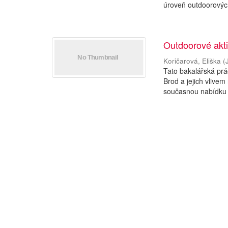
úroveň outdoorových 
Outdoorové aktiv
Koričarová, Eliška
(
Tato bakalářská prá
Brod a jejich vlive
současnou nabídku 