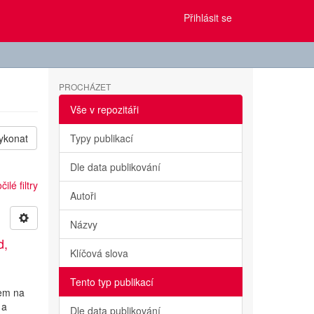
Přihlásit se
PROCHÁZET
Vše v repozitáři
ykonat
Typy publikací
Dle data publikování
ilé filtry
Autoři
Názvy
d,
Klíčová slova
Tento typ publikací
vem na
 a
Dle data publikování