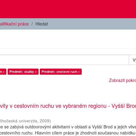
alifikační práce
Hledat
V
m ×
Předmět: služby ×
Předmět: cestovní ruch ×
Zobrazit pokroč
vity v cestovním ruchu ve vybraném regionu - Vyšší Bro
Jihočeská univerzita
,
2009
)
e se zabývá outdoorovými aktivitami v oblasti a Vyšší Brod a jejich vli
 cestovního ruchu. Hlavním cílem práce je zhodnoti současnou nabídku