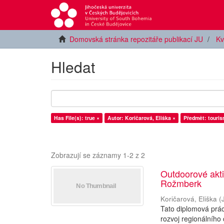
Domovská stránka repozitáře publikací JU
Kv
Hledat
Has File(s): true ×
Autor: Koričarová, Eliška ×
Předmět: touris
Zobrazují se záznamy 1-2 z 2
Outdoorové akti
Rožmberk
Koričarová, Eliška
(
Tato diplomová prác
rozvoj regionálního