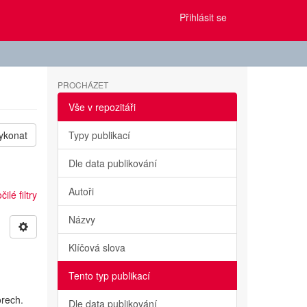
Přihlásit se
PROCHÁZET
Vše v repozitáři
ykonat
Typy publikací
Dle data publikování
Autoři
ilé filtry
Názvy
Klíčová slova
Tento typ publikací
orech.
Dle data publikování