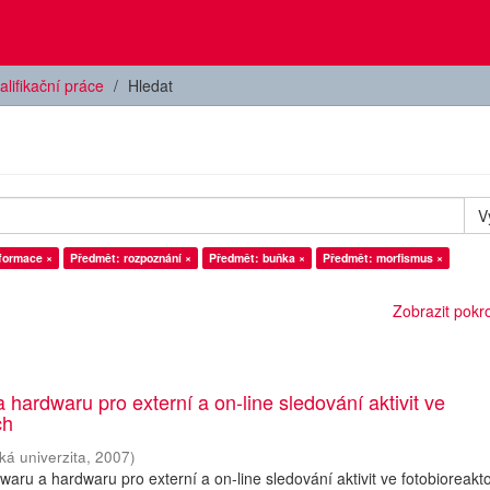
alifikační práce
Hledat
V
formace ×
Předmět: rozpoznání ×
Předmět: buňka ×
Předmět: morfismus ×
Zobrazit pokroč
 hardwaru pro externí a on-line sledování aktivit ve
ch
ká univerzita
,
2007
)
twaru a hardwaru pro externí a on-line sledování aktivit ve fotobioreakt