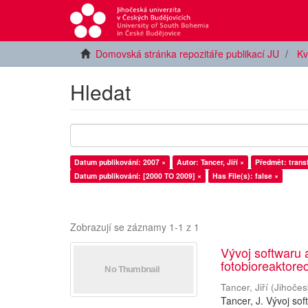
Domovská stránka repozitáře publikací JU
Kv
Hledat
Datum publikování: 2007 ×
Autor: Tancer, Jiří ×
Předmět: trans
Datum publikování: [2000 TO 2009] ×
Has File(s): false ×
Zobrazují se záznamy 1-1 z 1
Vývoj softwaru a
fotobioreaktore
Tancer, Jiří
(
Jihočes
Tancer, J. Vývoj sof