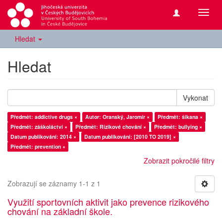
Přepn
navig
Hledat
Hledat
Vykonat
Předmět: addictive drugs ×
Autor: Oranský, Jaromír ×
Předmět: šikana ×
Předmět: záškoláctví ×
Předmět: Rizikové chování ×
Předmět: bullying ×
Datum publikování: 2014 ×
Datum publikování: [2010 TO 2019] ×
Předmět: prevention ×
Zobrazit pokročilé filtry
Zobrazují se záznamy 1-1 z 1
Využití sportovních aktivit jako prevence rizikového
chování na základní škole.