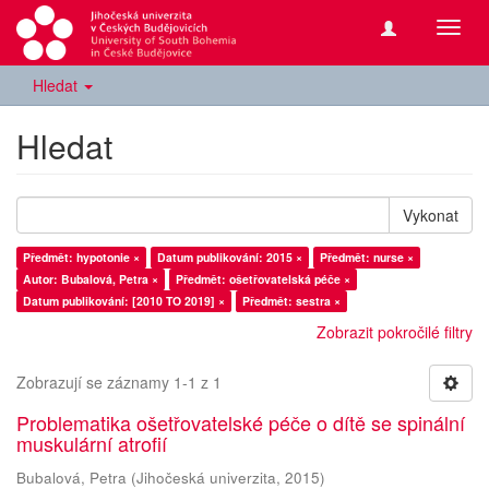
Přepn
navig
Hledat
Hledat
Vykonat
Předmět: hypotonie ×
Datum publikování: 2015 ×
Předmět: nurse ×
Autor: Bubalová, Petra ×
Předmět: ošetřovatelská péče ×
Datum publikování: [2010 TO 2019] ×
Předmět: sestra ×
Zobrazit pokročilé filtry
Zobrazují se záznamy 1-1 z 1
Problematika ošetřovatelské péče o dítě se spinální
muskulární atrofií
Bubalová, Petra
(
Jihočeská univerzita
,
2015
)