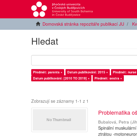
Domovská stránka repozitáře publikací JU
Kv
Hledat
Předmět: parents ×
Datum publikování: 2015 ×
Předmět: nurse
Datum publikování: [2010 TO 2019] ×
Předmět: sestra ×
Zobrazují se záznamy 1-1 z 1
Problematika oš
Bubalová, Petra
(
Ji
Spinální muskulární
ztrátou -motoneuron