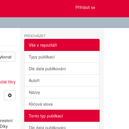
Přihlásit se
PROCHÁZET
Vše v repozitáři
ykonat
Typy publikací
Dle data publikování
Autoři
ilé filtry
Názvy
Klíčová slova
Tento typ publikací
resivní
 Díky
Dle data publikování