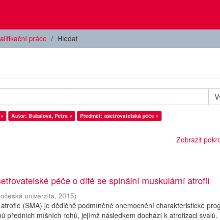
alifikační práce
Hledat
V
 ×
Autor: Bubalová, Petra ×
Předmět: ošetřovatelská péče ×
Zobrazit pokroč
etřovatelské péče o dítě se spinální muskulární atrofií
hočeská univerzita
,
2015
)
 atrofie (SMA) je dědičně podmíněné onemocnění charakteristické prog
ů předních míšních rohů, jejímž následkem dochází k atrofizaci svalů.