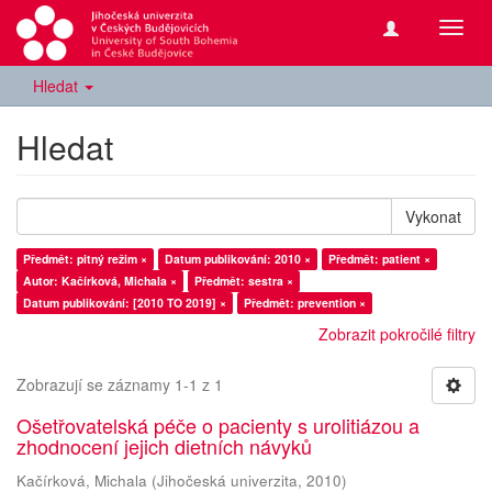
Přepn
navig
Hledat
Hledat
Vykonat
Předmět: pitný režim ×
Datum publikování: 2010 ×
Předmět: patient ×
Autor: Kačírková, Michala ×
Předmět: sestra ×
Datum publikování: [2010 TO 2019] ×
Předmět: prevention ×
Zobrazit pokročilé filtry
Zobrazují se záznamy 1-1 z 1
Ošetřovatelská péče o pacienty s urolitiázou a
zhodnocení jejich dietních návyků
Kačírková, Michala
(
Jihočeská univerzita
,
2010
)