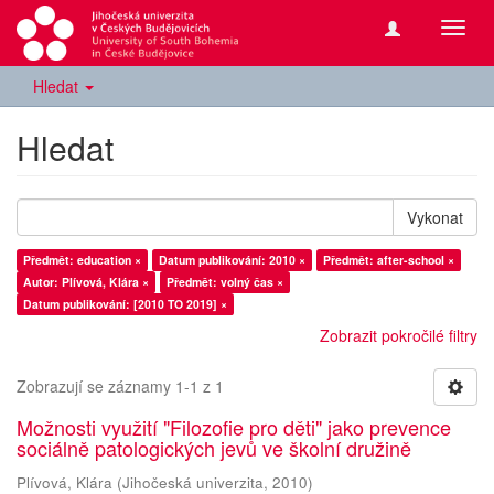
Přepn
navig
Hledat
Hledat
Vykonat
Předmět: education ×
Datum publikování: 2010 ×
Předmět: after-school ×
Autor: Plívová, Klára ×
Předmět: volný čas ×
Datum publikování: [2010 TO 2019] ×
Zobrazit pokročilé filtry
Zobrazují se záznamy 1-1 z 1
Možnosti využití "Filozofie pro děti" jako prevence
sociálně patologických jevů ve školní družině
Plívová, Klára
(
Jihočeská univerzita
,
2010
)