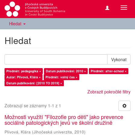
Přepn
navig
Hledat
Hledat
Vykonat
Předmět: pedagogika ×
Datum publikování: 2010 ×
Předmět: after-school ×
Autor: Plívová, Klára ×
Předmět: volný čas ×
Datum publikování: [2010 TO 2019] ×
Zobrazit pokročilé filtry
Zobrazují se záznamy 1-1 z 1
Možnosti využití "Filozofie pro děti" jako prevence
sociálně patologických jevů ve školní družině
Plívová, Klára
(
Jihočeská univerzita
,
2010
)