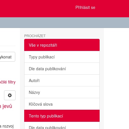
Přihlásit se
PROCHÁZET
Vše v repozitáři
ykonat
Typy publikací
Dle data publikování
Autoři
ilé filtry
Názvy
Klíčová slova
h jevů
Tento typ publikací
a rozvoj
Dle data publikování