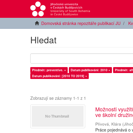
Domovská stránka repozitáře publikací JU
Kv
Hledat
Předmět: preventive. ×
Datum publikování: 2010 ×
Předmět: af
Datum publikování: [2010 TO 2019] ×
Zobrazují se záznamy 1-1 z 1
Možnosti využití
ve školní druži
Plívová, Klára
(
Jiho
Práce pojednává o v