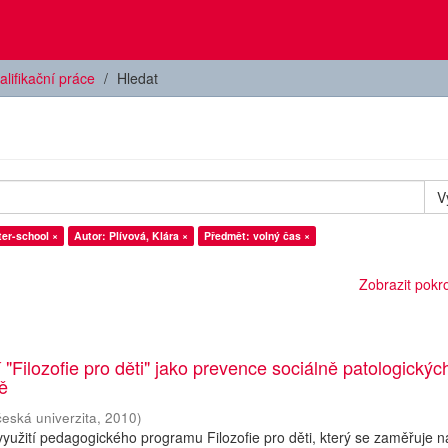
alifikační práce
Hledat
V
ter-school ×
Autor: Plívová, Klára ×
Předmět: volný čas ×
Zobrazit pokroč
 "Filozofie pro děti" jako prevence sociálně patologickýc
ně
česká univerzita
,
2010
)
yužití pedagogického programu Filozofie pro děti, který se zaměřuje n