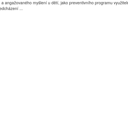
ho a angažovaného myšlení u dětí, jako preventivního programu využite
ředcházení ...