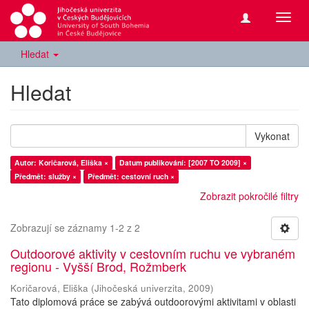
Přepn
navig
Hledat
Hledat
Vykonat
Autor: Koričarová, Eliška ×
Datum publikování: [2007 TO 2009] ×
Předmět: služby ×
Předmět: cestovní ruch ×
Zobrazit pokročilé filtry
Zobrazují se záznamy 1-2 z 2
Outdoorové aktivity v cestovním ruchu ve vybraném
regionu - Vyšší Brod, Rožmberk
Koričarová, Eliška
(
Jihočeská univerzita
,
2009
)
Tato diplomová práce se zabývá outdoorovými aktivitami v oblasti