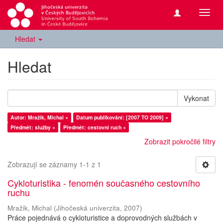
Přepn
navig
Hledat
Hledat
Vykonat
Autor: Mražik, Michal ×
Datum publikování: [2007 TO 2009] ×
Předmět: služby ×
Předmět: cestovní ruch ×
Zobrazit pokročilé filtry
Zobrazují se záznamy 1-1 z 1
Cykloturistika - fenomén současného cestovního
ruchu
Mražik, Michal
(
Jihočeská univerzita
,
2007
)
Práce pojednává o cykloturistice a doprovodných službách v