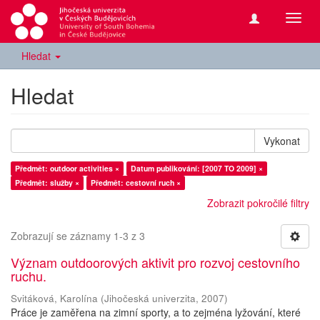
Přepn
navig
Hledat
Hledat
Vykonat
Předmět: outdoor activities ×
Datum publikování: [2007 TO 2009] ×
Předmět: služby ×
Předmět: cestovní ruch ×
Zobrazit pokročilé filtry
Zobrazují se záznamy 1-3 z 3
Význam outdoorových aktivit pro rozvoj cestovního
ruchu.
Svitáková, Karolína
(
Jihočeská univerzita
,
2007
)
Práce je zaměřena na zimní sporty, a to zejména lyžování, které