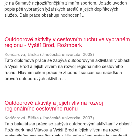
je na Šumavě nejrozšířenějším zimním sportem. Je zde uveden
popis pěti vybraných lyžařských areálů a jejich doplňkových
služeb. Dále práce obsahuje hodnocení ...
Outdoorové aktivity v cestovním ruchu ve vybraném
regionu - Vyšší Brod, Rožmberk
Koričarová, Eliška
(
Jihočeská univerzita
,
2009
)
Tato diplomová práce se zabývá outdoorovými aktivitami v oblasti
a Vyšší Brod a jejich vlivem na rozvoj regionálního cestovního
ruchu. Hlavním cílem práce je zhodnoti současnou nabídku a
úroveň outdoorových aktivit a ...
Outdoorové aktivity a jejich vliv na rozvoj
regionálního cestovního ruchu
Koričarová, Eliška
(
Jihočeská univerzita
,
2007
)
Tato bakalářská práce se zabývá outdoorovými aktivitami v oblasti
Rožmberk nad Vltavou a Vyšší Brod a jejich vlivem na rozvoj
regionálního cestovního ruchu. Hlavním cílem práce je zhodnoti