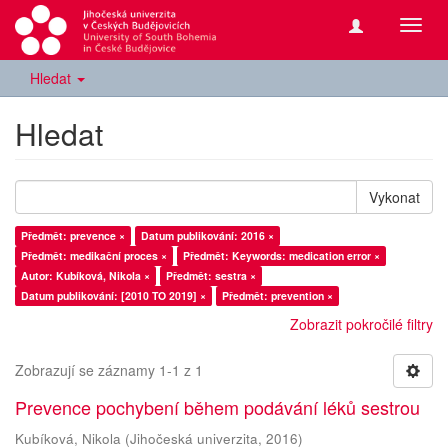
Přepn
navig
Hledat
Hledat
Vykonat
Předmět: prevence ×
Datum publikování: 2016 ×
Předmět: medikační proces ×
Předmět: Keywords: medication error ×
Autor: Kubíková, Nikola ×
Předmět: sestra ×
Datum publikování: [2010 TO 2019] ×
Předmět: prevention ×
Zobrazit pokročilé filtry
Zobrazují se záznamy 1-1 z 1
Prevence pochybení během podávání léků sestrou
Kubíková, Nikola
(
Jihočeská univerzita
,
2016
)