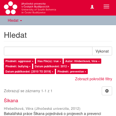
Přepn
navig
Hledat
Hledat
Vykonat
Předmět: aggressor ×
Has File(s): true ×
Autor: Hřebečková, Věra ×
Předmět: bullying ×
Datum publikování: 2012 ×
Datum publikování: [2010 TO 2019] ×
Předmět: prevention ×
Zobrazit pokročilé filtry
Zobrazují se záznamy 1-1 z 1
Šikana
Hřebečková, Věra
(
Jihočeská univerzita
,
2012
)
Bakalářská práce Šikana pojednává o projevech a prevenci