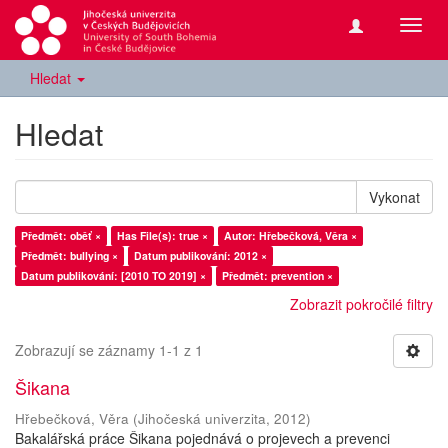
Přepn
navig
Hledat
Hledat
Vykonat
Předmět: oběť ×
Has File(s): true ×
Autor: Hřebečková, Věra ×
Předmět: bullying ×
Datum publikování: 2012 ×
Datum publikování: [2010 TO 2019] ×
Předmět: prevention ×
Zobrazit pokročilé filtry
Zobrazují se záznamy 1-1 z 1
Šikana
Hřebečková, Věra
(
Jihočeská univerzita
,
2012
)
Bakalářská práce Šikana pojednává o projevech a prevenci