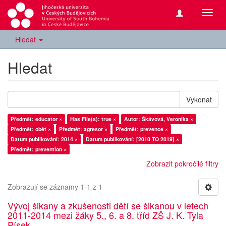
Přepn
navig
Hledat
Hledat
Vykonat
Předmět: educator ×
Has File(s): true ×
Autor: Škávová, Veronika ×
Předmět: oběť ×
Předmět: agresor ×
Předmět: prevence ×
Datum publikování: 2014 ×
Datum publikování: [2010 TO 2019] ×
Předmět: prevention ×
Zobrazit pokročilé filtry
Zobrazují se záznamy 1-1 z 1
Vývoj šikany a zkušenosti dětí se šikanou v letech
2011-2014 mezi žáky 5., 6. a 8. tříd ZŠ J. K. Tyla
Písek