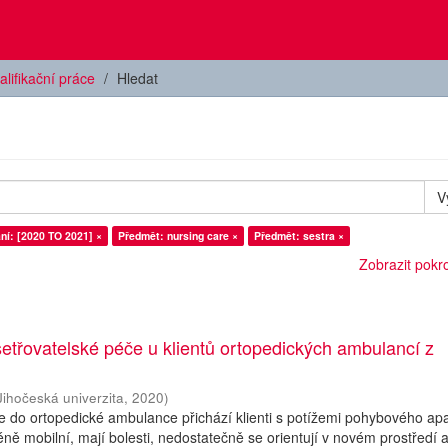
alifikační práce
Hledat
V
ní: [2020 TO 2021] ×
Předmět: nursing care ×
Předmět: sestra ×
Zobrazit pokroč
třovatelské péče u klientů ortopedických ambulancí z
Jihočeská univerzita
,
2020
)
 do ortopedické ambulance přichází klienti s potížemi pohybového apa
éně mobilní, mají bolesti, nedostatečně se orientují v novém prostředí a 