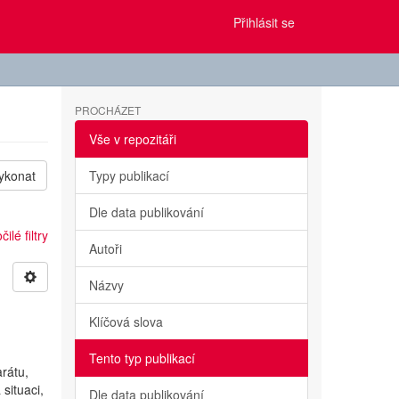
Přihlásit se
PROCHÁZET
Vše v repozitáři
ykonat
Typy publikací
Dle data publikování
ilé filtry
Autoři
Názvy
Klíčová slova
Tento typ publikací
rátu,
situaci,
Dle data publikování