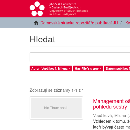
Domovská stránka repozitáře publikací JU
Kv
Hledat
Autor: Vopálková, Milena ×
Has File(s): true ×
Datum publiková
Zobrazují se záznamy 1-1 z 1
Management oše
pohledu sestry
Vopálková, Milena
(
Vzhledem k tomu, že
kteří bývají často m