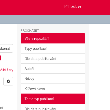
Přihlásit se
PROCHÁZET
Vše v repozitáři
ykonat
Typy publikací
Dle data publikování
Autoři
ilé filtry
Názvy
Klíčová slova
Tento typ publikací
u
dní
Dle data publikování