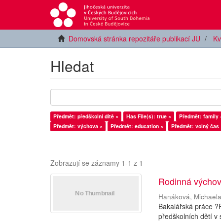
Domovská stránka repozitáře publikací JU
Kv
Hledat
Předmět: předškolní dítě ×
Has File(s): true ×
Předmět: family 
Předmět: výchova ×
Předmět: education ×
Předmět: volný čas 
Zobrazují se záznamy 1-1 z 1
Rodinná výchov
Hanáková, Michael
Bakalářská práce ?
předškolních dětí v