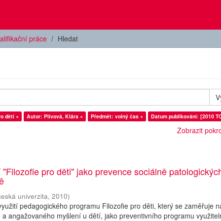
alifikační práce
Hledat
V
o děti ×
Autor: Plívová, Klára ×
Předmět: volný čas ×
Datum publikování: [2010 T
Zobrazit pokroč
 "Filozofie pro děti" jako prevence sociálně patologickýc
ně
česká univerzita
,
2010
)
yužití pedagogického programu Filozofie pro děti, který se zaměřuje n
ho a angažovaného myšlení u dětí, jako preventivního programu využite