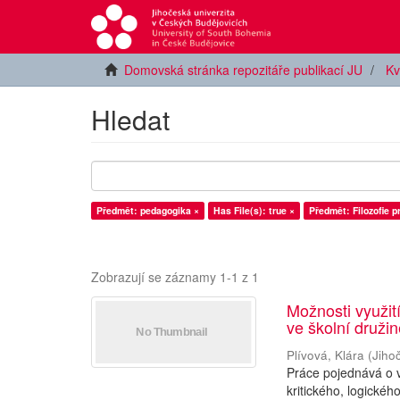
Domovská stránka repozitáře publikací JU
Kv
Hledat
Předmět: pedagogika ×
Has File(s): true ×
Předmět: Filozofie pr
Zobrazují se záznamy 1-1 z 1
Možnosti využití
ve školní druži
Plívová, Klára
(
Jiho
Práce pojednává o v
kritického, logické