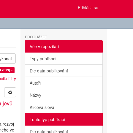
Přihlásit se
PROCHÁZET
Vše v repozitáři
ykonat
Typy publikací
O 2019] ×
Dle data publikování
ilé filtry
Autoři
Názvy
h jevů
Klíčová slova
Tento typ publikací
a rozvoj
lného ve
Dle data publikování