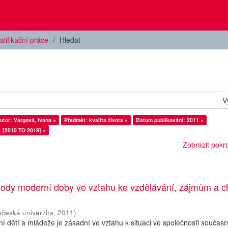
alifikační práce
Hledat
V
utor: Vargová, Ivana ×
Předmět: kvalita života ×
Datum publikování: 2011 ×
: [2010 TO 2019] ×
Zobrazit pokroč
ody moderní doby ve vztahu ke vzdělávání, zájmům a c
očeská univerzita
,
2011
)
í dětí a mládeže je zásadní ve vztahu k situaci ve společnosti současn