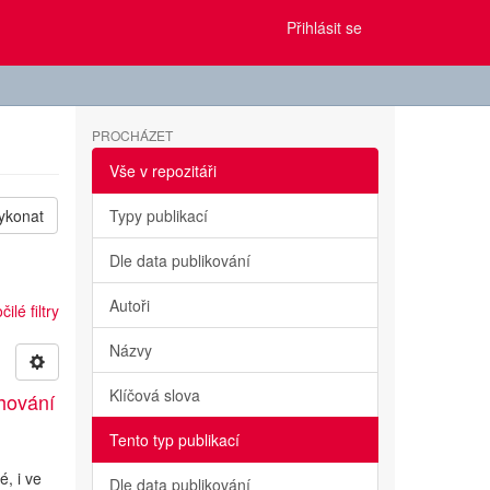
Přihlásit se
PROCHÁZET
Vše v repozitáři
ykonat
Typy publikací
Dle data publikování
Autoři
ilé filtry
Názvy
Klíčová slova
hování
Tento typ publikací
é, i ve
Dle data publikování