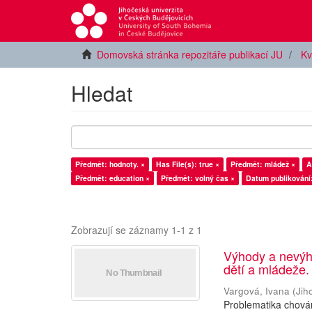
Domovská stránka repozitáře publikací JU
Kv
Hledat
Předmět: hodnoty. ×
Has File(s): true ×
Předmět: mládež ×
A
Předmět: education ×
Předmět: volný čas ×
Datum publikování
Zobrazují se záznamy 1-1 z 1
Výhody a nevýh
dětí a mládeže.
Vargová, Ivana
(
Jih
Problematika chován