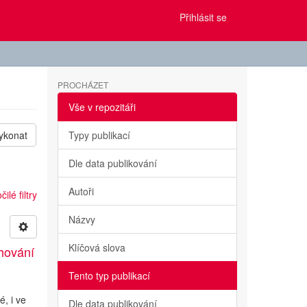
Přihlásit se
PROCHÁZET
Vše v repozitáři
ykonat
Typy publikací
Dle data publikování
Autoři
ilé filtry
Názvy
Klíčová slova
hování
Tento typ publikací
é, i ve
Dle data publikování