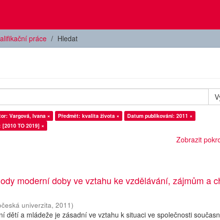
alifikační práce
Hledat
V
or: Vargová, Ivana ×
Předmět: kvalita života ×
Datum publikování: 2011 ×
: [2010 TO 2019] ×
Zobrazit pokroč
ody moderní doby ve vztahu ke vzdělávání, zájmům a c
očeská univerzita
,
2011
)
í dětí a mládeže je zásadní ve vztahu k situaci ve společnosti současn