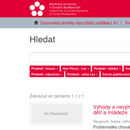
Domovská stránka repozitáře publikací JU
Kv
Hledat
Předmět: leisure ×
Has File(s): true ×
Předmět: mládež ×
Aut
Předmět: education ×
Předmět: volný čas ×
Datum publikování
Zobrazují se záznamy 1-1 z 1
Výhody a nevýh
dětí a mládeže.
Vargová, Ivana
(
Jih
Problematika chován