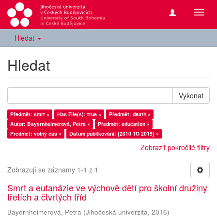
Přepn
navig
Hledat
Hledat
Vykonat
Předmět: smrt ×
Has File(s): true ×
Předmět: death ×
Autor: Bayernheimerová, Petra ×
Předmět: education ×
Předmět: volný čas ×
Datum publikování: [2010 TO 2019] ×
Zobrazit pokročilé filtry
Zobrazují se záznamy 1-1 z 1
Smrt a eutanázie ve výchově dětí pro školní družiny
třetích a čtvrtých tříd
Bayernheimerová, Petra
(
Jihočeská univerzita
,
2016
)