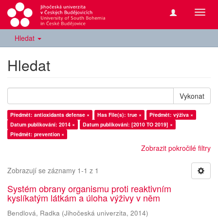
Přepn
navig
Hledat
Hledat
Vykonat
Předmět: antioxidants defense ×
Has File(s): true ×
Předmět: výživa ×
Datum publikování: 2014 ×
Datum publikování: [2010 TO 2019] ×
Předmět: prevention ×
Zobrazit pokročilé filtry
Zobrazují se záznamy 1-1 z 1
Systém obrany organismu proti reaktivním
kyslíkatým látkám a úloha výživy v něm
Bendlová, Radka
(
Jihočeská univerzita
,
2014
)