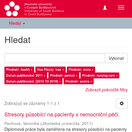
Přepn
navig
Hledat
Hledat
Vykonat
Předmět: health ×
Has File(s): true ×
Předmět: stres ×
Datum publikování: 2011 ×
Předmět: patient ×
Předmět: nursing care ×
Datum publikování: [2010 TO 2019] ×
Předmět: sestra ×
Zobrazit pokročilé filtry
Zobrazují se záznamy 1-1 z 1
Stresory působící na pacienty v nemocniční péči.
Pechová, Veronika
(
Jihočeská univerzita
,
2011
)
Diplomová práce byla zaměřena na stresory působící na pacienty