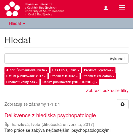
Přepn
navig
Hledat
Hledat
Vykonat
Autor: Špirhanzlová, Iveta ×
Has File(s): true ×
Předmět: výchova ×
Datum publikování: 2017 ×
Předmět: leisure ×
Předmět: education ×
Předmět: volný čas ×
Datum publikování: [2010 TO 2019] ×
Zobrazit pokročilé filtry
Zobrazují se záznamy 1-1 z 1
Delikvence z hlediska psychopatologie
Špirhanzlová, Iveta
(
Jihočeská univerzita
,
2017
)
Tato práce se zabývá nejčastějšími psychopatologickými