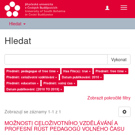
Přepn
navig
Hledat
Hledat
Vykonat
Předmět: pedagogue of free time ×
Has File(s): true ×
Předmět: free time ×
Předmět: celoživotní vzdělávání ×
Datum publikování: 2010 ×
Předmět: education ×
Předmět: volný čas ×
Datum publikování: [2010 TO 2019] ×
Zobrazit pokročilé filtry
Zobrazují se záznamy 1-1 z 1
MOŽNOSTI CELOŽIVOTNÍHO VZDĚLÁVÁNÍ A
PROFESNÍ RŮST PEDAGOGŮ VOLNÉHO ČASU