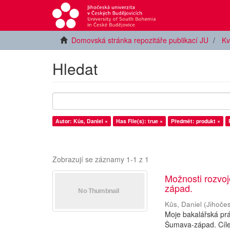
Domovská stránka repozitáře publikací JU
Kv
Hledat
Autor: Kůs, Daniel ×
Has File(s): true ×
Předmět: produkt ×
Zobrazují se záznamy 1-1 z 1
Možnosti rozvoj
západ.
Kůs, Daniel
(
Jihočes
Moje bakalářská prá
Šumava-západ. Cíle