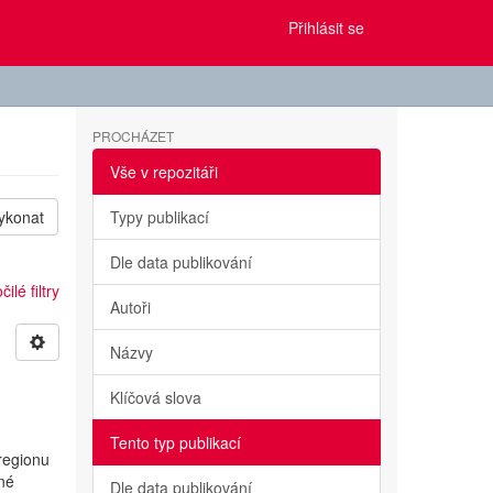
Přihlásit se
PROCHÁZET
Vše v repozitáři
ykonat
Typy publikací
Dle data publikování
ilé filtry
Autoři
Názvy
Klíčová slova
Tento typ publikací
regionu
né
Dle data publikování