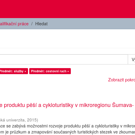
alifikační práce
Hledat
V
Předmět: služby ×
Předmět: cestovní ruch ×
Zobrazit pokroč
e produktu pěší a cykloturistiky v mikroregionu Šumava-
ká univerzita
,
2015
)
ce se zabývá možnostmi rozvoje produktu pěší a cykloturistiky v mikro
m je průzkum a zmapování současných turistických stezek ve zkouma