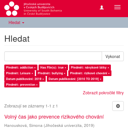
Přepn
navig
Hledat
Hledat
Vykonat
Předmět: addiction ×
Has File(s): true ×
Předmět: návykové látky ×
Předmět: Leisure ×
Předmět: bullying ×
Předmět: rizikové chování ×
Datum publikování: 2019 ×
Datum publikování: [2010 TO 2019] ×
Předmět: prevention ×
Zobrazit pokročilé filtry
Zobrazují se záznamy 1-1 z 1
Volný čas jako prevence rizikového chování
Hanousková, Simona
(
Jihočeská univerzita
,
2019
)