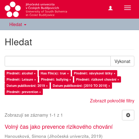
Přepn
navig
Hledat
Hledat
Vykonat
Předmět: alcohol ×
Has File(s): true ×
Předmět: návykové látky ×
Předmět: Leisure ×
Předmět: bullying ×
Předmět: rizikové chování ×
Datum publikování: 2019 ×
Datum publikování: [2010 TO 2019] ×
Předmět: prevention ×
Zobrazit pokročilé filtry
Zobrazují se záznamy 1-1 z 1
Volný čas jako prevence rizikového chování
Hanousková, Simona
(
Jihočeská univerzita
,
2019
)