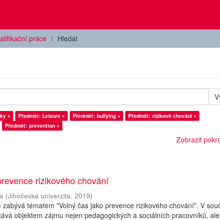
alifikační práce
Hledat
V
ky ×
Předmět: Leisure ×
Předmět: bullying ×
Předmět: rizikové chování ×
Předmět: prevention ×
Zobrazit pokroč
prevence rizikového chování
a
(
Jihočeská univerzita
,
2019
)
e zabývá tématem "Volný čas jako prevence rizikového chování". V so
tává objektem zájmu nejen pedagogických a sociálních pracovníků, ale