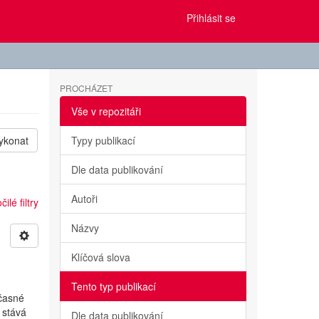
Přihlásit se
PROCHÁZET
Vše v repozitáři
ykonat
Typy publikací
Dle data publikování
Autoři
ilé filtry
Názvy
Klíčová slova
Tento typ publikací
učasné
 stává
Dle data publikování