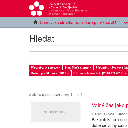
Domovská stránka repozitáře publikací JU
Kv
Hledat
Předmět: prevence ×
Has File(s): true ×
Předmět: návykové lát
Datum publikování: 2019 ×
Datum publikování: [2010 TO 2019] ×
Zobrazují se záznamy 1-1 z 1
Volný čas jako 
Hanousková, Simon
Bakalářská práce s
době se volný čas s