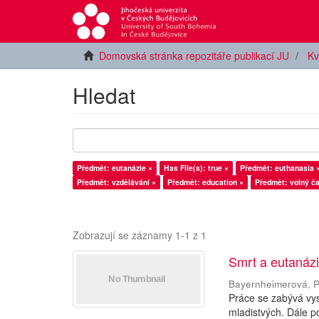
Domovská stránka repozitáře publikací JU
Kv
Hledat
Předmět: eutanázie ×
Has File(s): true ×
Předmět: euthanasia 
Předmět: vzdělávání ×
Předmět: education ×
Předmět: volný č
Zobrazují se záznamy 1-1 z 1
Smrt a eutanázie
Bayernheimerová, P
Práce se zabývá vys
mladistvých. Dále po