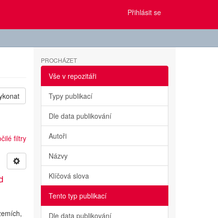
Přihlásit se
PROCHÁZET
Vše v repozitáři
ykonat
Typy publikací
Dle data publikování
Autoři
ilé filtry
Názvy
Klíčová slova
d
Tento typ publikací
a
 zemích,
Dle data publikování