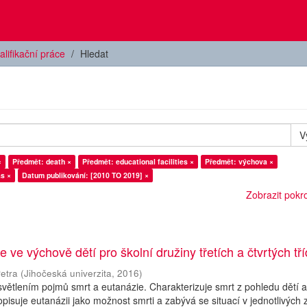
alifikační práce
Hledat
V
×
Předmět: death ×
Předmět: educational facilities ×
Předmět: výchova ×
as ×
Datum publikování: [2010 TO 2019] ×
Zobrazit pokroč
 ve výchově dětí pro školní družiny třetích a čtvrtých tří
etra
(
Jihočeská univerzita
,
2016
)
větlením pojmů smrt a eutanázie. Charakterizuje smrt z pohledu dětí 
pisuje eutanázii jako možnost smrti a zabývá se situací v jednotlivých