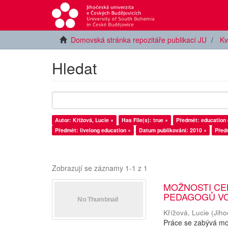
Domovská stránka repozitáře publikací JU
Kv
Hledat
Autor: Křížová, Lucie ×
Has File(s): true ×
Předmět: education 
Předmět: livelong education ×
Datum publikování: 2010 ×
Před
Zobrazují se záznamy 1-1 z 1
MOŽNOSTI CE
PEDAGOGŮ V
Křížová, Lucie
(
Jiho
Práce se zabývá mož