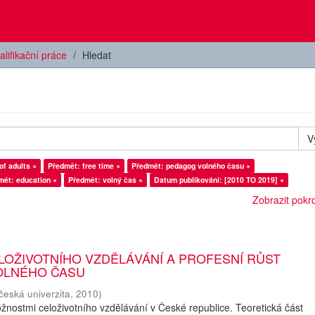
alifikační práce
Hledat
V
of adults ×
Předmět: free time ×
Předmět: pedagog volného času ×
mět: education ×
Předmět: volný čas ×
Datum publikování: [2010 TO 2019] ×
Zobrazit pokroč
LOŽIVOTNÍHO VZDĚLÁVÁNÍ A PROFESNÍ RŮST
OLNÉHO ČASU
česká univerzita
,
2010
)
nostmi celoživotního vzdělávání v České republice. Teoretická část