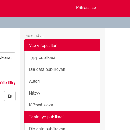
Přihlásit se
PROCHÁZET
Vše v repozitáři
ykonat
Typy publikací
Dle data publikování
Autoři
ilé filtry
Názvy
Klíčová slova
Tento typ publikací
Dle data publikování