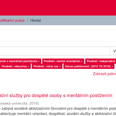
alifikační práce
Hledat
V
ověk s mentálním postižením ×
Předmět: mental retardation ×
Předmět: independent l
Předmět: education ×
Předmět: volný čas ×
Datum publikování: [2010 TO 2019] ×
Zobrazit pokroč
zační služby pro dospělé osoby s mentálním postižením
očeská univerzita
,
2016
)
 zabývá sociálně aktivizačními činnostmi pro dospělé s mentálním pos
akterizuje mentální retardaci, dospělost, sociální služby a aktivizační či