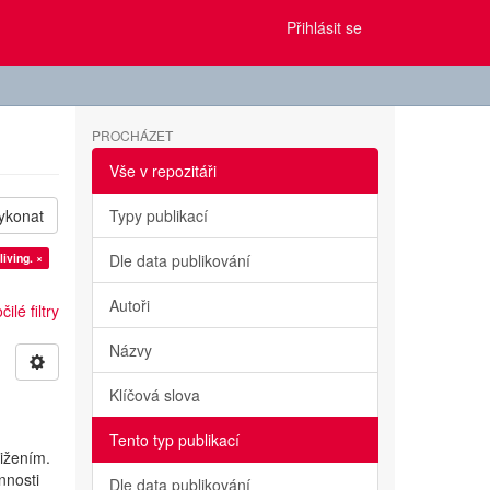
Přihlásit se
PROCHÁZET
Vše v repozitáři
ykonat
Typy publikací
iving. ×
Dle data publikování
Autoři
ilé filtry
Názvy
Klíčová slova
Tento typ publikací
tižením.
nnosti
Dle data publikování