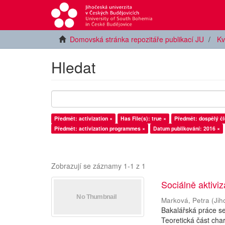
Domovská stránka repozitáře publikací JU
Kv
Hledat
Předmět: activization ×
Has File(s): true ×
Předmět: dospělý čl
Předmět: activization programmes ×
Datum publikování: 2016 ×
Zobrazují se záznamy 1-1 z 1
Sociálně aktivi
Marková, Petra
(
Jih
Bakalářská práce se
Teoretická část char